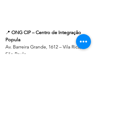
📍 
ONG CIP – Centro de Integração 
Popula
Av. Barreira Grande, 1612 – Vila Rica, 
São Paulo
🌐 
www.ongcip.org
Ver tudo
Posts recentes