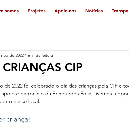
m somos
Projetos
Apoie-nos
Notícias
Transpa
 nov. de 2022
1 min de leitura
 CRIANÇAS CIP
 de 2022 foi celebrado o dia das crianças pela CIP e to
apoio e patrocínio da Brinquedos Folia, tivemos a opo
vento nesse local.
r criança!