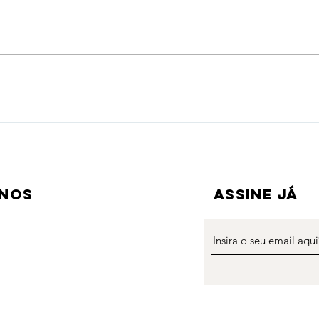
Dia das Crianças na ONG
ONG 
CIP: alegria que transforma
Enco
comunidade
-nos
ASSINE JÁ