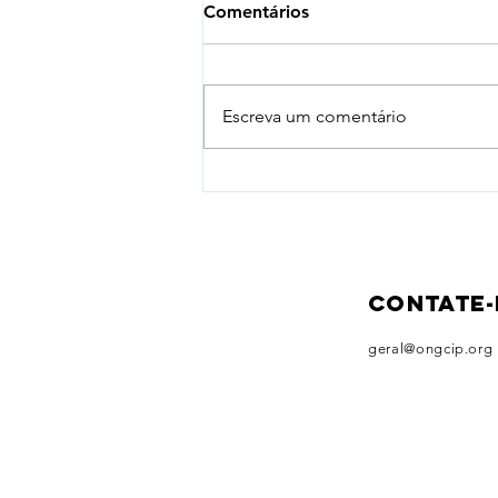
Comentários
Escreva um comentário
CIP ARTE – Cultura e Arte na
Comunidade: um espetáculo
que transformou o bairro
Contate
geral@ongcip.org