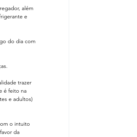
rregador, além 
rigerante e 
go do dia com 
as. 
lidade trazer 
 é feito na 
es e adultos) 
om o intuito 
favor da 