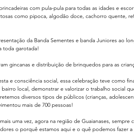
 brincadeiras com pula-pula para todas as idades e esco
stosas como pipoca, algodão doce, cachorro quente, ref
esentação da Banda Sementes e banda Juniores ao lon
ra toda garotada!
ram gincanas e distribuição de brinquedos para as crianç
esta e consciência social, essa celebração teve como fina
 bairro local, demonstrar e valorizar o trabalho social que
retemos diversos tipos de públicos (crianças, adolescent
ovimentou mais de 700 pessoas! 
ais uma vez, agora na região de Guaianases, sempre c
dores o porquê estamos aqui e o quê podemos fazer a 