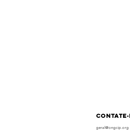
Contate
geral@ongcip.org