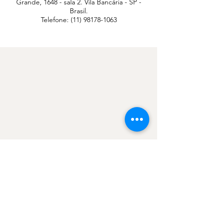
Grande, 1648 - sala 2. Vila Bancária - SP -
Brasil.
Telefone:
(11) 98178-1063
Contate-nos
geral@ongcip.org