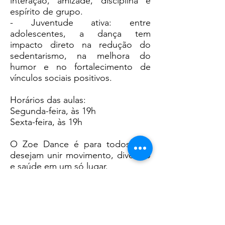
interação, amizade, disciplina e
espírito de grupo.
- Juventude ativa: entre
adolescentes, a dança tem
impacto direto na redução do
sedentarismo, na melhora do
humor e no fortalecimento de
vínculos sociais positivos.
Horários das aulas:
Segunda-feira, às 19h
Sexta-feira, às 19h
O Zoe Dance é para todos que
desejam unir movimento, diversão
e saúde em um só lugar.
Participe das aulas, descubra
novos ritmos e transforme sua
rotina com mais energia e alegria.